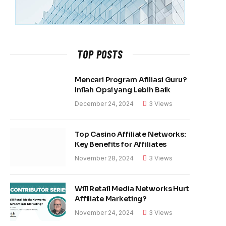
TOP POSTS
Mencari Program Afiliasi Guru?
Inilah Opsi yang Lebih Baik
December 24, 2024
3
Views
Top Casino Affiliate Networks:
Key Benefits for Affiliates
November 28, 2024
3
Views
Will Retail Media Networks Hurt
Affiliate Marketing?
November 24, 2024
3
Views