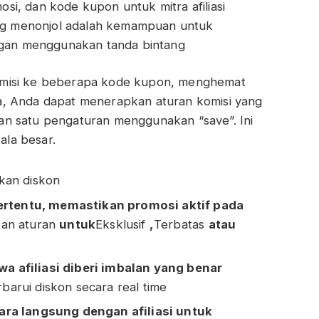
i, dan kode kupon untuk mitra afiliasi
yang menonjol adalah kemampuan untuk
gan menggunakan tanda bintang
omisi ke beberapa kode kupon, menghemat
a, Anda dapat menerapkan aturan komisi yang
an satu pengaturan menggunakan “save”. Ini
la besar.
an diskon
tertentu, memastikan promosi aktif pada
an aturan
untuk
Eksklusif
,
Terbatas
atau
 afiliasi diberi imbalan yang benar
rui diskon secara real time
ara langsung dengan afiliasi untuk