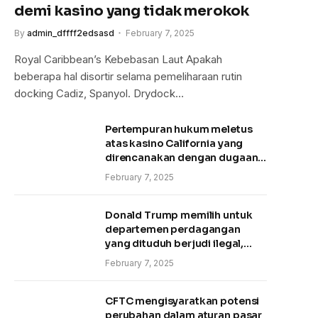
demi kasino yang tidak merokok
By
admin_dffff2edsasd
February 7, 2025
Royal Caribbean’s Kebebasan Laut Apakah
beberapa hal disortir selama pemeliharaan rutin
docking Cadiz, Spanyol. Drydock…
Pertempuran hukum meletus
atas kasino California yang
direncanakan dengan dugaan
pembantaian tanah
February 7, 2025
Donald Trump memilih untuk
departemen perdagangan
yang dituduh berjudi ilegal,
pencucian uang
February 7, 2025
CFTC mengisyaratkan potensi
perubahan dalam aturan pasar