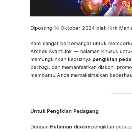
Diposting
14 Oktober 2024
oleh
Kirk Mani
Kami sangat bersemangat untuk memperken
Arches AvantLink — halaman khusus untu
memungkinkan keduanya
pengiklan ped
berbagi, dan memanfaatkan diskon, promos
membantu Anda memaksimalkan keberhasila
Untuk Pengiklan Pedagang
Dengan
Halaman diskon
pengiklan pedaga