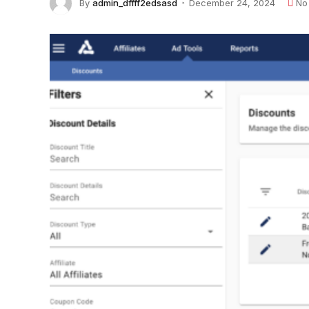
By
admin_dffff2edsasd
December 24, 2024
No