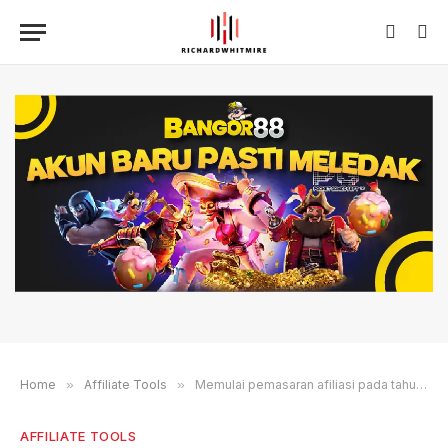
Home
»
Affiliate Tools
»
Memulai pemasaran afiliasi pada tahun 2025
AFFILIATE TOOLS