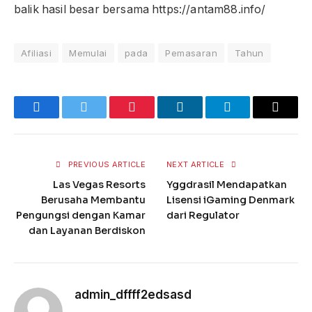
balik hasil besar bersama https://antam88.info/
Afiliasi
Memulai
pada
Pemasaran
Tahun
Red
Facebook
Twitter
Pinterest
LinkedIn
Telegram
Email
PREVIOUS ARTICLE
NEXT ARTICLE
Las Vegas Resorts
Yggdrasil Mendapatkan
Berusaha Membantu
Lisensi iGaming Denmark
Pengungsi dengan Kamar
dari Regulator
dan Layanan Berdiskon
admin_dffff2edsasd