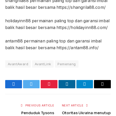
shangrila88 permainan paling top dan garansi imbal
balik hasil besar bersama https://shangrila88.com/
holidayinn88 permainan paling top dan garansi imbal
balik hasil besar bersama https://holidayinn88.com/
antam88 permainan paling top dan garansi imbal
balik hasil besar bersama https://antam88.info/
AvantAward
AvantLink
Pemenang
Red
Facebook
Twitter
Pinterest
LinkedIn
Telegram
Email
PREVIOUS ARTICLE
NEXT ARTICLE
Penduduk Tysons
Otoritas Ukraina menutup