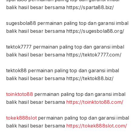
balik hasil besar bersama https://sparta88.biz/
sugesbola88 permainan paling top dan garansi imbal
balik hasil besar bersama https://sugesbola88.org/
tektok7777 permainan paling top dan garansi imbal
balik hasil besar bersama https://tektok7777.com/
tektok88 permainan paling top dan garansi imbal
balik hasil besar bersama https://tektok88.biz/
toinktoto88
permainan paling top dan garansi imbal
balik hasil besar bersama
https://toinktoto88.com/
tokek888slot
permainan paling top dan garansi imbal
balik hasil besar bersama
https://tokek888slot.com/