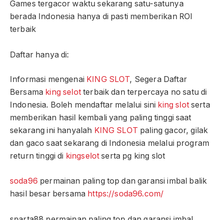
Games tergacor waktu sekarang satu-satunya
berada Indonesia hanya di pasti memberikan ROI
terbaik
Daftar hanya di:
Informasi mengenai
KING SLOT
, Segera Daftar
Bersama
king selot
terbaik dan terpercaya no satu di
Indonesia. Boleh mendaftar melalui sini
king slot
serta
memberikan hasil kembali yang paling tinggi saat
sekarang ini hanyalah
KING SLOT
paling gacor, gilak
dan gaco saat sekarang di Indonesia melalui program
return tinggi di
kingselot
serta pg king slot
soda96
permainan paling top dan garansi imbal balik
hasil besar bersama
https://soda96.com/
sparta88 permainan paling top dan garansi imbal