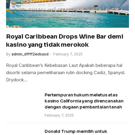
Royal Caribbean Drops Wine Bar demi
kasino yang tidak merokok
By
admin_dffff2edsasd
February 7, 2025
Royal Caribbean’s Kebebasan Laut Apakah beberapa hal
disortir selama pemeliharaan rutin docking Cadiz, Spanyol.
Drydock…
Pertempuran hukum meletus atas
kasino California yang direncanakan
dengan dugaan pembantaian tanah
February 7, 2025
Donald Trump memilih untuk