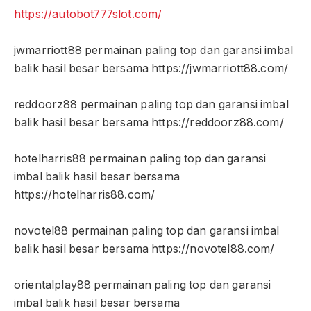
https://autobot777slot.com/
jwmarriott88 permainan paling top dan garansi imbal
balik hasil besar bersama https://jwmarriott88.com/
reddoorz88 permainan paling top dan garansi imbal
balik hasil besar bersama https://reddoorz88.com/
hotelharris88 permainan paling top dan garansi
imbal balik hasil besar bersama
https://hotelharris88.com/
novotel88 permainan paling top dan garansi imbal
balik hasil besar bersama https://novotel88.com/
orientalplay88 permainan paling top dan garansi
imbal balik hasil besar bersama