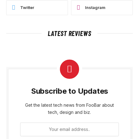
Twitter
Instagram
LATEST REVIEWS
Subscribe to Updates
Get the latest tech news from FooBar about
tech, design and biz.