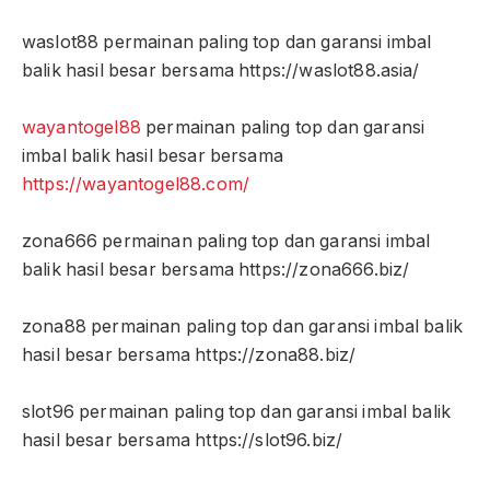
waslot88 permainan paling top dan garansi imbal
balik hasil besar bersama https://waslot88.asia/
wayantogel88
permainan paling top dan garansi
imbal balik hasil besar bersama
https://wayantogel88.com/
zona666 permainan paling top dan garansi imbal
balik hasil besar bersama https://zona666.biz/
zona88 permainan paling top dan garansi imbal balik
hasil besar bersama https://zona88.biz/
slot96 permainan paling top dan garansi imbal balik
hasil besar bersama https://slot96.biz/