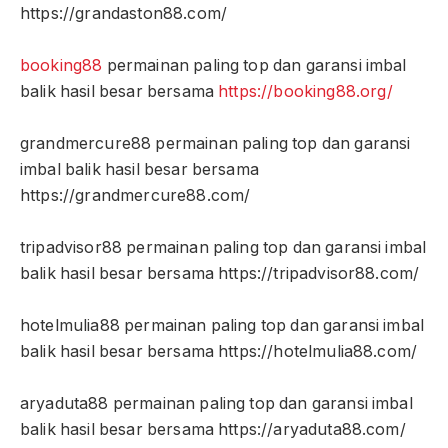
https://grandaston88.com/
booking88
permainan paling top dan garansi imbal
balik hasil besar bersama
https://booking88.org/
grandmercure88 permainan paling top dan garansi
imbal balik hasil besar bersama
https://grandmercure88.com/
tripadvisor88 permainan paling top dan garansi imbal
balik hasil besar bersama https://tripadvisor88.com/
hotelmulia88 permainan paling top dan garansi imbal
balik hasil besar bersama https://hotelmulia88.com/
aryaduta88 permainan paling top dan garansi imbal
balik hasil besar bersama https://aryaduta88.com/