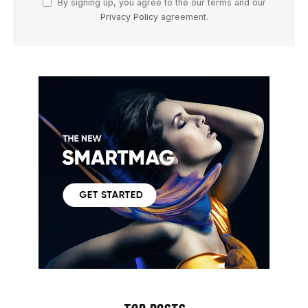
By signing up, you agree to the our terms and our
Privacy Policy
agreement.