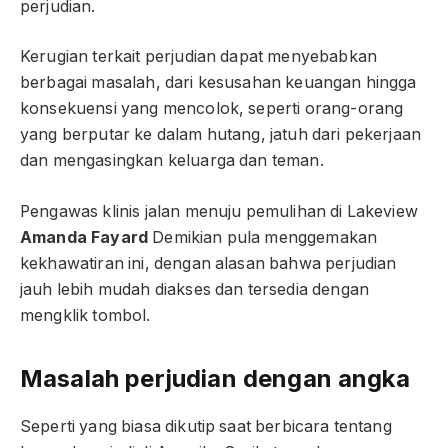
perjudian.
Kerugian terkait perjudian dapat menyebabkan
berbagai masalah, dari kesusahan keuangan hingga
konsekuensi yang mencolok, seperti orang-orang
yang berputar ke dalam hutang, jatuh dari pekerjaan
dan mengasingkan keluarga dan teman.
Pengawas klinis jalan menuju pemulihan di Lakeview
Amanda Fayard
Demikian pula menggemakan
kekhawatiran ini, dengan alasan bahwa perjudian
jauh lebih mudah diakses dan tersedia dengan
mengklik tombol.
Masalah perjudian dengan angka
Seperti yang biasa dikutip saat berbicara tentang