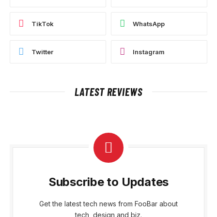
TikTok
WhatsApp
Twitter
Instagram
LATEST REVIEWS
Subscribe to Updates
Get the latest tech news from FooBar about
tech, design and biz.