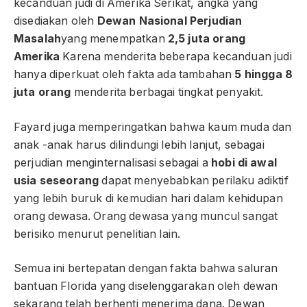
kecanduan judi di Amerika Serikat, angka yang
disediakan oleh
Dewan Nasional Perjudian
Masalah
yang menempatkan
2,5 juta orang
Amerika
Karena menderita beberapa kecanduan judi
hanya diperkuat oleh fakta ada tambahan
5 hingga 8
juta orang
menderita berbagai tingkat penyakit.
Fayard juga memperingatkan bahwa kaum muda dan
anak -anak harus dilindungi lebih lanjut, sebagai
perjudian menginternalisasi sebagai a
hobi di awal
usia seseorang
dapat menyebabkan perilaku adiktif
yang lebih buruk di kemudian hari dalam kehidupan
orang dewasa. Orang dewasa yang muncul sangat
berisiko menurut penelitian lain.
Semua ini bertepatan dengan fakta bahwa saluran
bantuan Florida yang diselenggarakan oleh dewan
sekarang telah berhenti menerima dana. Dewan