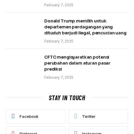
February 7, 2025
Donald Trump memilih untuk
departemen perdagangan yang
dituduh berjudi ilegal, pencucian uang
February 7, 2025
CFTC mengisyaratkan potensi
perubahan dalam aturan pasar
prediksi
February 7, 2025
STAY IN TOUCH
Facebook
Twitter
Pinterest
Instagram