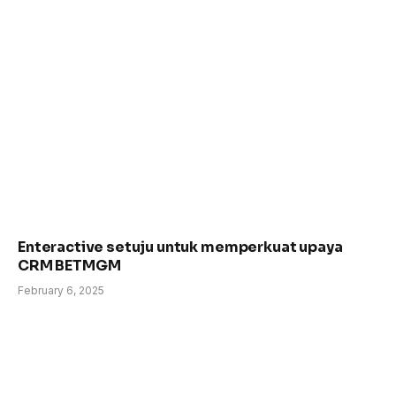
Enteractive setuju untuk memperkuat upaya
CRM BETMGM
February 6, 2025