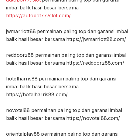
imbal balik hasil besar bersama
https://autobot777slot.com/
jwmarriott88 permainan paling top dan garansi imbal
balik hasil besar bersama https://jwmarriott88.com/
reddoorz88 permainan paling top dan garansi imbal
balik hasil besar bersama https://reddoorz88.com/
hotelharris88 permainan paling top dan garansi
imbal balik hasil besar bersama
https://hotelharris88.com/
novotel88 permainan paling top dan garansi imbal
balik hasil besar bersama https://novotel88.com/
orientalplay88 permainan paling top dan garansi