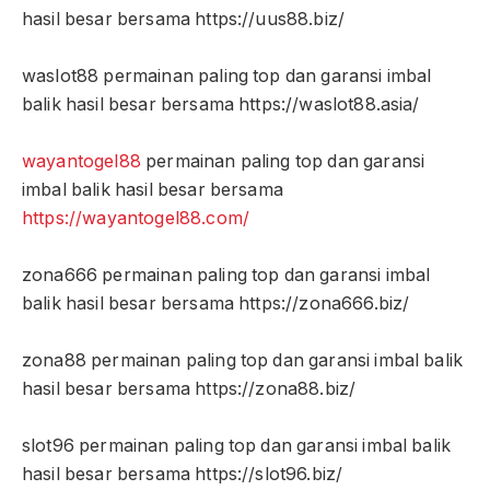
hasil besar bersama https://uus88.biz/
waslot88 permainan paling top dan garansi imbal
balik hasil besar bersama https://waslot88.asia/
wayantogel88
permainan paling top dan garansi
imbal balik hasil besar bersama
https://wayantogel88.com/
zona666 permainan paling top dan garansi imbal
balik hasil besar bersama https://zona666.biz/
zona88 permainan paling top dan garansi imbal balik
hasil besar bersama https://zona88.biz/
slot96 permainan paling top dan garansi imbal balik
hasil besar bersama https://slot96.biz/