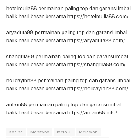
hotelmulia88 permainan paling top dan garansi imbal
balik hasil besar bersama https://hotelmulia88.com/
aryaduta88 permainan paling top dan garansi imbal
balik hasil besar bersama https://aryaduta88.com/
shangrila88 permainan paling top dan garansi imbal
balik hasil besar bersama https://shangrila88.com/
holidayinn88 permainan paling top dan garansi imbal
balik hasil besar bersama https://holidayinn88.com/
antam88 permainan paling top dan garansi imbal
balik hasil besar bersama https://antam88.info/
Kasino
Manitoba
melalui
Melawan