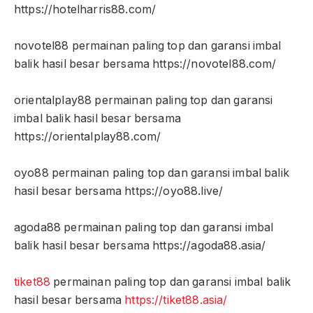
https://hotelharris88.com/
novotel88 permainan paling top dan garansi imbal
balik hasil besar bersama https://novotel88.com/
orientalplay88 permainan paling top dan garansi
imbal balik hasil besar bersama
https://orientalplay88.com/
oyo88 permainan paling top dan garansi imbal balik
hasil besar bersama https://oyo88.live/
agoda88 permainan paling top dan garansi imbal
balik hasil besar bersama https://agoda88.asia/
tiket88
permainan paling top dan garansi imbal balik
hasil besar bersama
https://tiket88.asia/