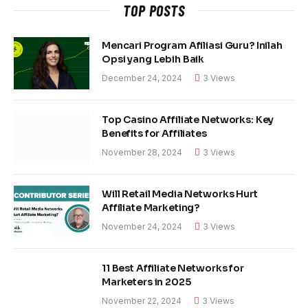
TOP POSTS
Mencari Program Afiliasi Guru? Inilah
Opsi yang Lebih Baik
December 24, 2024
3
Views
Top Casino Affiliate Networks: Key
Benefits for Affiliates
November 28, 2024
3
Views
Will Retail Media Networks Hurt
Affiliate Marketing?
November 24, 2024
3
Views
11 Best Affiliate Networks for
Marketers in 2025
November 22, 2024
3
Views