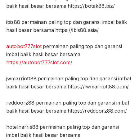
balik hasil besar bersama https://botak88.biz/
ibis88 permainan paling top dan garansi imbal balik
hasil besar bersama https://ibis88.asia/
autobot777slot
permainan paling top dan garansi
imbal balik hasil besar bersama
https://autobot777slot.com/
jwmarriott88 permainan paling top dan garansi imbal
balik hasil besar bersama https://jwmarriott88.com/
reddoorz88 permainan paling top dan garansi imbal
balik hasil besar bersama https://reddoorz88.com/
hotelharris88 permainan paling top dan garansi
imbal balik hasil besar bersama