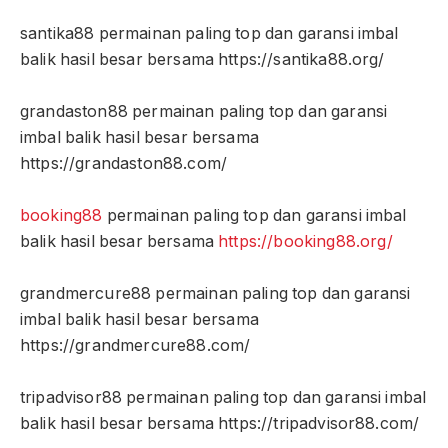
santika88 permainan paling top dan garansi imbal
balik hasil besar bersama https://santika88.org/
grandaston88 permainan paling top dan garansi
imbal balik hasil besar bersama
https://grandaston88.com/
booking88
permainan paling top dan garansi imbal
balik hasil besar bersama
https://booking88.org/
grandmercure88 permainan paling top dan garansi
imbal balik hasil besar bersama
https://grandmercure88.com/
tripadvisor88 permainan paling top dan garansi imbal
balik hasil besar bersama https://tripadvisor88.com/