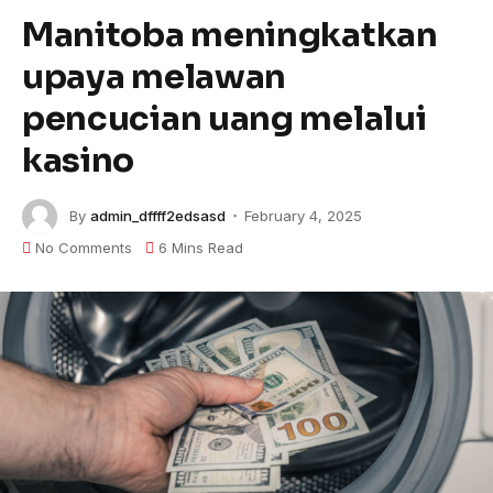
Manitoba meningkatkan
upaya melawan
pencucian uang melalui
kasino
By
admin_dffff2edsasd
February 4, 2025
No Comments
6 Mins Read