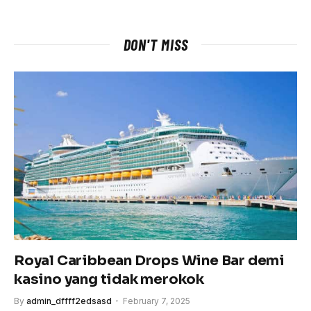
DON'T MISS
Royal Caribbean Drops Wine Bar demi
kasino yang tidak merokok
By
admin_dffff2edsasd
February 7, 2025