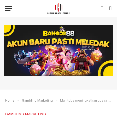
Home
»
Gambling Marketing
»
Manitoba meningkatkan upaya melawan pencucian uang melalui kasino
GAMBLING MARKETING