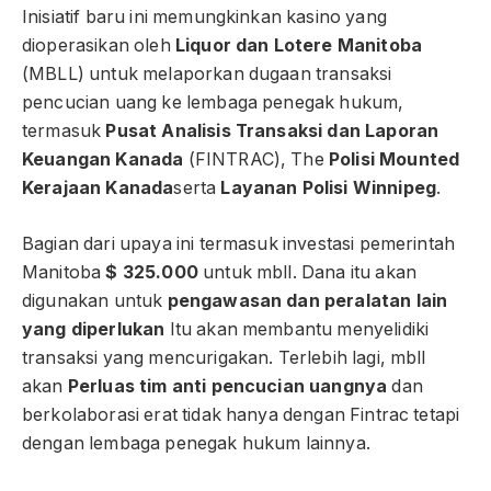
Inisiatif baru ini memungkinkan kasino yang
dioperasikan oleh
Liquor dan Lotere Manitoba
(MBLL) untuk melaporkan dugaan transaksi
pencucian uang ke lembaga penegak hukum,
termasuk
Pusat Analisis Transaksi dan Laporan
Keuangan Kanada
(FINTRAC), The
Polisi Mounted
Kerajaan Kanada
serta
Layanan Polisi Winnipeg
.
Bagian dari upaya ini termasuk investasi pemerintah
Manitoba
$ 325.000
untuk mbll. Dana itu akan
digunakan untuk
pengawasan dan peralatan lain
yang diperlukan
Itu akan membantu menyelidiki
transaksi yang mencurigakan. Terlebih lagi, mbll
akan
Perluas tim anti pencucian uangnya
dan
berkolaborasi erat tidak hanya dengan Fintrac tetapi
dengan lembaga penegak hukum lainnya.