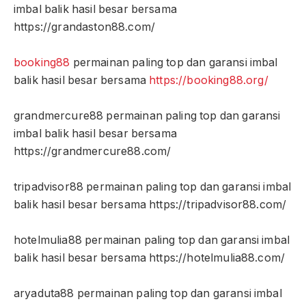
imbal balik hasil besar bersama
https://grandaston88.com/
booking88
permainan paling top dan garansi imbal
balik hasil besar bersama
https://booking88.org/
grandmercure88 permainan paling top dan garansi
imbal balik hasil besar bersama
https://grandmercure88.com/
tripadvisor88 permainan paling top dan garansi imbal
balik hasil besar bersama https://tripadvisor88.com/
hotelmulia88 permainan paling top dan garansi imbal
balik hasil besar bersama https://hotelmulia88.com/
aryaduta88 permainan paling top dan garansi imbal