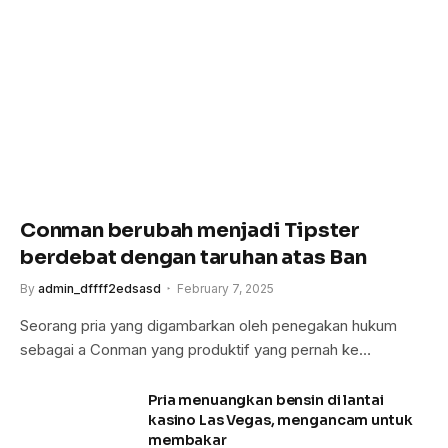
Conman berubah menjadi Tipster
berdebat dengan taruhan atas Ban
By
admin_dffff2edsasd
February 7, 2025
Seorang pria yang digambarkan oleh penegakan hukum
sebagai a Conman yang produktif yang pernah ke…
Pria menuangkan bensin di lantai
kasino Las Vegas, mengancam untuk
membakar