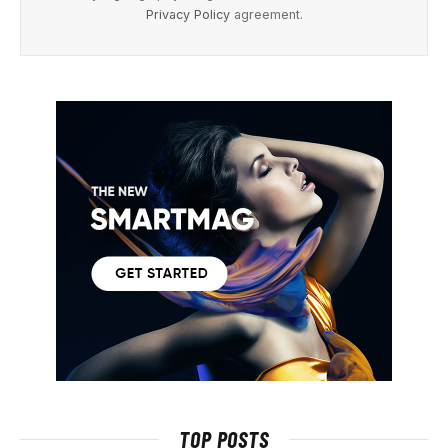
Privacy Policy
agreement.
TOP POSTS