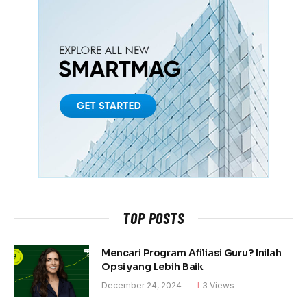
TOP POSTS
Mencari Program Afiliasi Guru? Inilah
Opsi yang Lebih Baik
December 24, 2024
3
Views