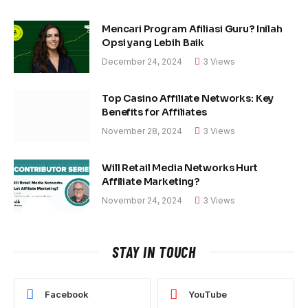
Mencari Program Afiliasi Guru? Inilah
Opsi yang Lebih Baik
December 24, 2024
3
Views
Top Casino Affiliate Networks: Key
Benefits for Affiliates
November 28, 2024
3
Views
Will Retail Media Networks Hurt
Affiliate Marketing?
November 24, 2024
3
Views
STAY IN TOUCH
Facebook
YouTube