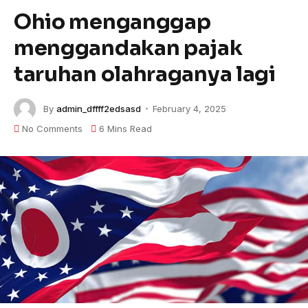
Ohio menganggap
menggandakan pajak
taruhan olahraganya lagi
By
admin_dffff2edsasd
February 4, 2025
No Comments
6 Mins Read