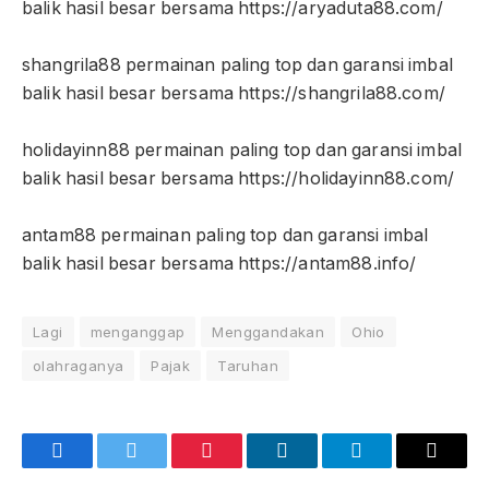
balik hasil besar bersama https://aryaduta88.com/
shangrila88 permainan paling top dan garansi imbal
balik hasil besar bersama https://shangrila88.com/
holidayinn88 permainan paling top dan garansi imbal
balik hasil besar bersama https://holidayinn88.com/
antam88 permainan paling top dan garansi imbal
balik hasil besar bersama https://antam88.info/
Lagi
menganggap
Menggandakan
Ohio
olahraganya
Pajak
Taruhan
Red
Facebook
Twitter
Pinterest
LinkedIn
Telegram
Email