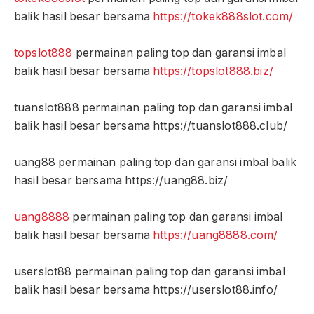
balik hasil besar bersama
https://tokek888slot.com/
topslot888
permainan paling top dan garansi imbal
balik hasil besar bersama
https://topslot888.biz/
tuanslot888 permainan paling top dan garansi imbal
balik hasil besar bersama https://tuanslot888.club/
uang88 permainan paling top dan garansi imbal balik
hasil besar bersama https://uang88.biz/
uang8888
permainan paling top dan garansi imbal
balik hasil besar bersama
https://uang8888.com/
userslot88 permainan paling top dan garansi imbal
balik hasil besar bersama https://userslot88.info/