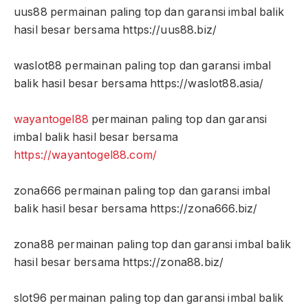
uus88 permainan paling top dan garansi imbal balik
hasil besar bersama https://uus88.biz/
waslot88 permainan paling top dan garansi imbal
balik hasil besar bersama https://waslot88.asia/
wayantogel88
permainan paling top dan garansi
imbal balik hasil besar bersama
https://wayantogel88.com/
zona666 permainan paling top dan garansi imbal
balik hasil besar bersama https://zona666.biz/
zona88 permainan paling top dan garansi imbal balik
hasil besar bersama https://zona88.biz/
slot96 permainan paling top dan garansi imbal balik