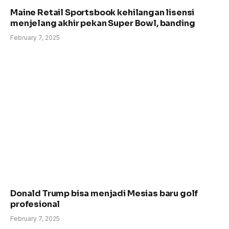
Maine Retail Sportsbook kehilangan lisensi
menjelang akhir pekan Super Bowl, banding
February 7, 2025
Donald Trump bisa menjadi Mesias baru golf
profesional
February 7, 2025