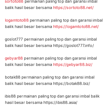
sortoto88
permainan paling top dan garansi imbal
balik hasil besar bersama
https://sortoto88.net/
logamtoto88
permainan paling top dan garansi imbal
balik hasil besar bersama
https://logamtoto88.net/
goslot777 permainan paling top dan garansi imbal
balik hasil besar bersama https://goslot777.info/
gebyar88
permainan paling top dan garansi imbal
balik hasil besar bersama
https://gebyar88.biz/
botak88 permainan paling top dan garansi imbal
balik hasil besar bersama https://botak88.biz/
ibis88 permainan paling top dan garansi imbal balik
hasil besar bersama https://ibis88.asia/