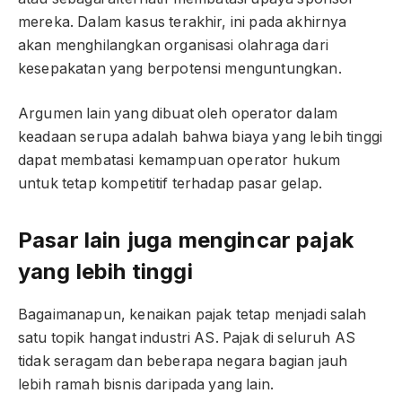
mereka. Dalam kasus terakhir, ini pada akhirnya
akan menghilangkan organisasi olahraga dari
kesepakatan yang berpotensi menguntungkan.
Argumen lain yang dibuat oleh operator dalam
keadaan serupa adalah bahwa biaya yang lebih tinggi
dapat membatasi kemampuan operator hukum
untuk tetap kompetitif terhadap pasar gelap.
Pasar lain juga mengincar pajak
yang lebih tinggi
Bagaimanapun, kenaikan pajak tetap menjadi salah
satu topik hangat industri AS. Pajak di seluruh AS
tidak seragam dan beberapa negara bagian jauh
lebih ramah bisnis daripada yang lain.