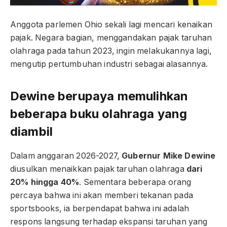
Anggota parlemen Ohio sekali lagi mencari kenaikan
pajak. Negara bagian, menggandakan pajak taruhan
olahraga pada tahun 2023, ingin melakukannya lagi,
mengutip pertumbuhan industri sebagai alasannya.
Dewine berupaya memulihkan
beberapa buku olahraga yang
diambil
Dalam anggaran 2026-2027,
Gubernur Mike Dewine
diusulkan menaikkan pajak taruhan olahraga
dari
20% hingga 40%
. Sementara beberapa orang
percaya bahwa ini akan memberi tekanan pada
sportsbooks, ia berpendapat bahwa ini adalah
respons langsung terhadap ekspansi taruhan yang