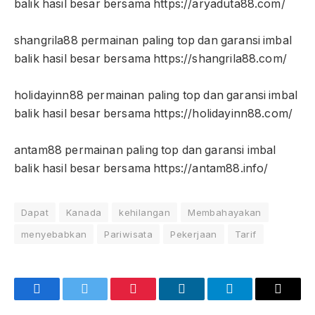
balik hasil besar bersama https://aryaduta88.com/
shangrila88 permainan paling top dan garansi imbal
balik hasil besar bersama https://shangrila88.com/
holidayinn88 permainan paling top dan garansi imbal
balik hasil besar bersama https://holidayinn88.com/
antam88 permainan paling top dan garansi imbal
balik hasil besar bersama https://antam88.info/
Dapat
Kanada
kehilangan
Membahayakan
menyebabkan
Pariwisata
Pekerjaan
Tarif
Red
Facebook
Twitter
Pinterest
LinkedIn
Telegram
Email