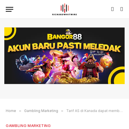
Home
»
Gambling Marketing
»
Tarif AS di Kanada dapat membahayakan pariwisata, menyebabkan kehilangan pekerjaan
GAMBLING MARKETING