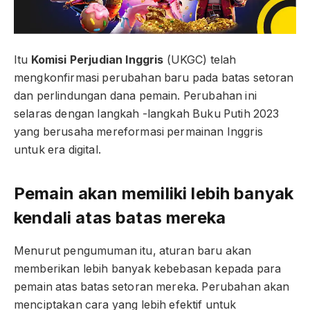
Itu
Komisi Perjudian Inggris
(UKGC) telah
mengkonfirmasi perubahan baru pada batas setoran
dan perlindungan dana pemain. Perubahan ini
selaras dengan langkah -langkah Buku Putih 2023
yang berusaha mereformasi permainan Inggris
untuk era digital.
Pemain akan memiliki lebih banyak
kendali atas batas mereka
Menurut pengumuman itu, aturan baru akan
memberikan lebih banyak kebebasan kepada para
pemain atas batas setoran mereka. Perubahan akan
menciptakan cara yang lebih efektif untuk