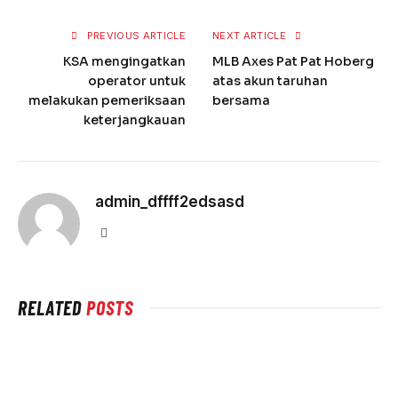
PREVIOUS ARTICLE
NEXT ARTICLE
KSA mengingatkan
MLB Axes Pat Pat Hoberg
operator untuk
atas akun taruhan
melakukan pemeriksaan
bersama
keterjangkauan
admin_dffff2edsasd
Website
RELATED
POSTS