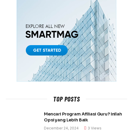
TOP POSTS
Mencari Program Afiliasi Guru? Inilah
Opsi yang Lebih Baik
December 24, 2024
3
Views