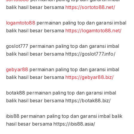
balik hasil besar bersama
https://sortoto88.net/
logamtoto88
permainan paling top dan garansi imbal
balik hasil besar bersama
https://logamtoto88.net/
goslot777 permainan paling top dan garansi imbal
balik hasil besar bersama https://goslot777.info/
gebyar88
permainan paling top dan garansi imbal
balik hasil besar bersama
https://gebyar88.biz/
botak88 permainan paling top dan garansi imbal
balik hasil besar bersama https://botak88.biz/
ibis88 permainan paling top dan garansi imbal balik
hasil besar bersama https://ibis88.asia/