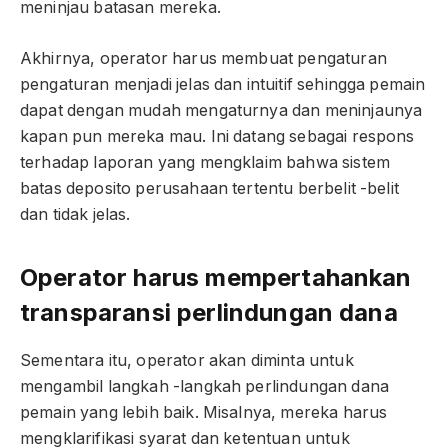
meninjau batasan mereka.
Akhirnya, operator harus membuat pengaturan
pengaturan menjadi jelas dan intuitif sehingga pemain
dapat dengan mudah mengaturnya dan meninjaunya
kapan pun mereka mau. Ini datang sebagai respons
terhadap laporan yang mengklaim bahwa sistem
batas deposito perusahaan tertentu berbelit -belit
dan tidak jelas.
Operator harus mempertahankan
transparansi perlindungan dana
Sementara itu, operator akan diminta untuk
mengambil langkah -langkah perlindungan dana
pemain yang lebih baik. Misalnya, mereka harus
mengklarifikasi syarat dan ketentuan untuk