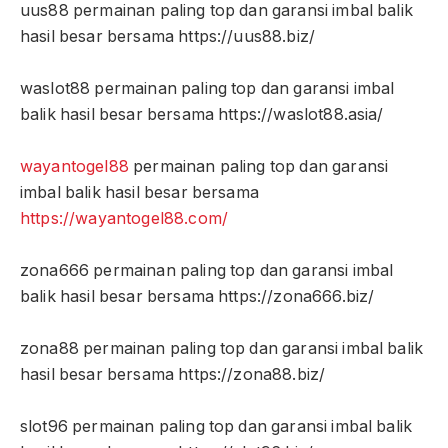
uus88 permainan paling top dan garansi imbal balik
hasil besar bersama https://uus88.biz/
waslot88 permainan paling top dan garansi imbal
balik hasil besar bersama https://waslot88.asia/
wayantogel88
permainan paling top dan garansi
imbal balik hasil besar bersama
https://wayantogel88.com/
zona666 permainan paling top dan garansi imbal
balik hasil besar bersama https://zona666.biz/
zona88 permainan paling top dan garansi imbal balik
hasil besar bersama https://zona88.biz/
slot96 permainan paling top dan garansi imbal balik