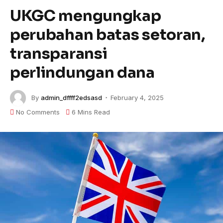
UKGC mengungkap
perubahan batas setoran,
transparansi
perlindungan dana
By
admin_dffff2edsasd
February 4, 2025
No Comments
6 Mins Read