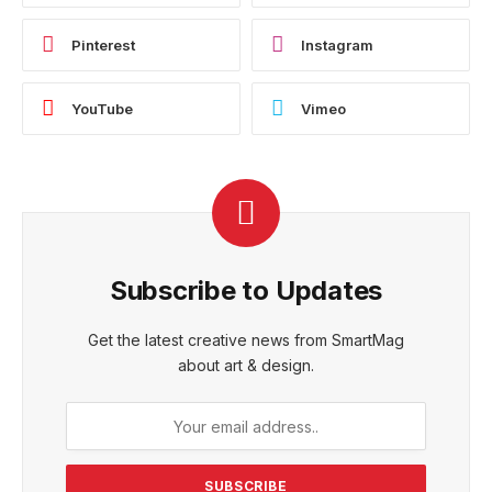
Pinterest
Instagram
YouTube
Vimeo
Subscribe to Updates
Get the latest creative news from SmartMag
about art & design.