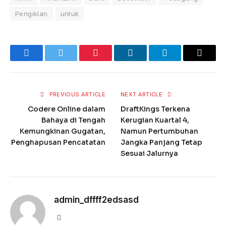
Pengiklan
untuk
Red
Facebook
Twitter
Pinterest
LinkedIn
Telegram
Email
PREVIOUS ARTICLE
NEXT ARTICLE
Codere Online dalam
DraftKings Terkena
Bahaya di Tengah
Kerugian Kuartal 4,
Kemungkinan Gugatan,
Namun Pertumbuhan
Penghapusan Pencatatan
Jangka Panjang Tetap
Sesuai Jalurnya
admin_dffff2edsasd
Website