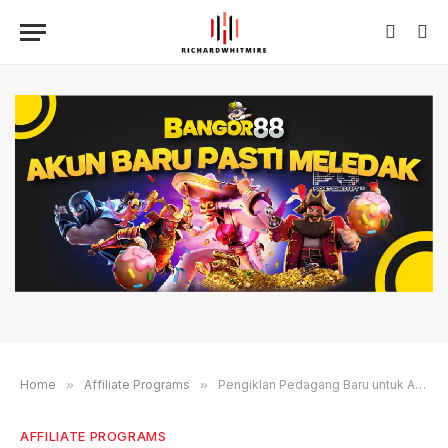
Home
»
Affiliate Programs
»
Pengiklan Pedagang Baru untuk Akhir Desember - AvantLink
AFFILIATE PROGRAMS