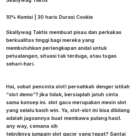
Skallywag Taktis
10%
Komisi |
30 hari
s Durasi Cookie
Skallywag Taktis
membuat pisau dan perkakas
berkualitas tinggi bagi mereka yang
membutuhkan perlengkapan andal untuk
petualangan, situasi tak terduga, atau tugas
sehari-hari.
Hai, sobat pencinta slot! pernahkah denger istilah
“slot demo”? jika tidak, bersiaplah jatuh cinta
sama konsep ini. slot gaco merupakan mesin slot
yang selalu kasih win. Ya, slot-slot ini bisa dibilang
adalah jagoannya buat membawa pulang hasil.
any way, cemana sih
tekniknya jumpain slot gacor yang tepat? Santai