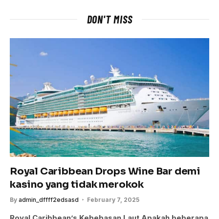
DON'T MISS
Royal Caribbean Drops Wine Bar demi
kasino yang tidak merokok
By
admin_dffff2edsasd
February 7, 2025
Royal Caribbean’s Kebebasan Laut Apakah beberapa