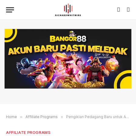
Home
»
Affiliate Programs
»
Pengiklan Pedagang Baru untuk Awal Januari - AvantLink
AFFILIATE PROGRAMS