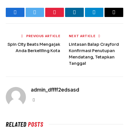
Re
Facebook
Twitter
Pinterest
LinkedIn
Telegram
Email
PREVIOUS ARTICLE
NEXT ARTICLE
Spin City Beats Mengajak
Lintasan Balap Crayford
Anda Berkeliling Kota
Konfirmasi Penutupan
Mendatang, Tetapkan
Tanggal
admin_dffff2edsasd
Website
RELATED
POSTS