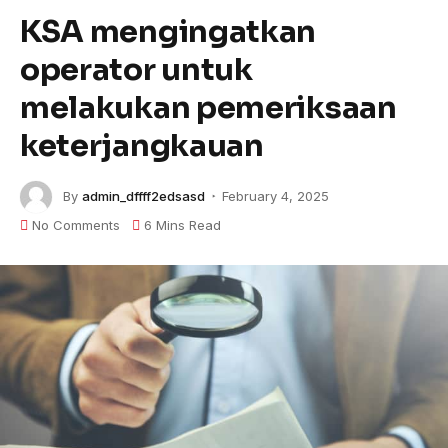
KSA mengingatkan
operator untuk
melakukan pemeriksaan
keterjangkauan
By
admin_dffff2edsasd
February 4, 2025
No Comments
6 Mins Read