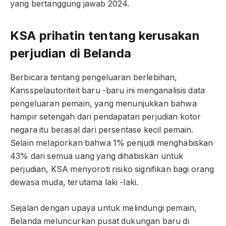
yang bertanggung jawab 2024.
KSA prihatin tentang kerusakan
perjudian di Belanda
Berbicara tentang pengeluaran berlebihan,
Kansspelautoriteit baru -baru ini menganalisis data
pengeluaran pemain, yang menunjukkan bahwa
hampir setengah dari pendapatan perjudian kotor
negara itu berasal dari persentase kecil pemain.
Selain melaporkan bahwa 1% penjudi menghabiskan
43% dari semua uang yang dihabiskan untuk
perjudian, KSA menyoroti risiko signifikan bagi orang
dewasa muda, terutama laki -laki.
Sejalan dengan upaya untuk melindungi pemain,
Belanda meluncurkan pusat dukungan baru di