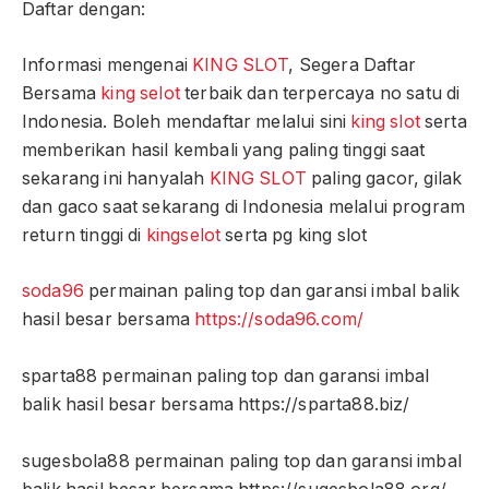
Daftar dengan:
Informasi mengenai
KING SLOT
, Segera Daftar
Bersama
king selot
terbaik dan terpercaya no satu di
Indonesia. Boleh mendaftar melalui sini
king slot
serta
memberikan hasil kembali yang paling tinggi saat
sekarang ini hanyalah
KING SLOT
paling gacor, gilak
dan gaco saat sekarang di Indonesia melalui program
return tinggi di
kingselot
serta pg king slot
soda96
permainan paling top dan garansi imbal balik
hasil besar bersama
https://soda96.com/
sparta88 permainan paling top dan garansi imbal
balik hasil besar bersama https://sparta88.biz/
sugesbola88 permainan paling top dan garansi imbal