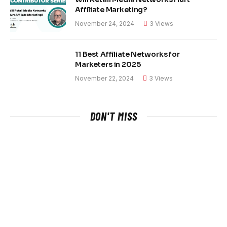
Affiliate Marketing?
November 24, 2024
3
Views
11 Best Affiliate Networks for
Marketers in 2025
November 22, 2024
3
Views
DON'T MISS