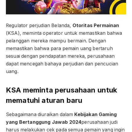
Regulator perjudian Belanda,
Otoritas Permainan
(KSA), meminta operator untuk memastikan bahwa
pelanggan mereka mampu bermain. Dengan
memastikan bahwa para pemain uang bertaruh
sesuai dengan pendapatan mereka, perusahaan
dapat mencegah bahaya perjudian dan pencucian
uang.
KSA meminta perusahaan untuk
mematuhi aturan baru
Sebagaimana diuraikan dalam
Kebijakan Gaming
yang Bertanggung Jawab 2024
perusahaan judi
harus melakukan cek pada semua pemain yang ingin