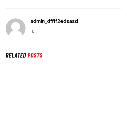
admin_dffff2edsasd
Website
RELATED
POSTS