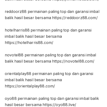
reddoorz88 permainan paling top dan garansi imbal
balik hasil besar bersama https://reddoorz88.com/
hotelharris88 permainan paling top dan garansi
imbal balik hasil besar bersama
https://hotelharris88.com/
novotel88 permainan paling top dan garansi imbal
balik hasil besar bersama https://novotel88.com/
orientalplay88 permainan paling top dan garansi
imbal balik hasil besar bersama
https://orientalplay88.com/
oyo88 permainan paling top dan garansi imbal balik
hasil besar bersama https://oyo88.live/